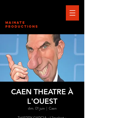
Mainate
Productions
CAEN THEATRE À
L'OUEST
dim. 01 juin
  |  
Caen
THIERRY GARCIA « L’Insolent »