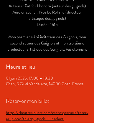
Auteurs : Patrick Lhonoré (auteur des guignols)
Mise en scène : Yves Le Rolland (directeur
artistique des guignols)
Durée : 1h15
Mon premier a été imitateur des Guignols, mon
second auteur des Guignols et mon troisième
producteur artistique des Guignols. Pas étonnant
Heure et lieu
01 juin 2025, 17:00 – 18:30
Caen, 8 Quai Vendeuvre, 14000 Caen, France
Réserver mon billet
https://theatrealouest.com/caen/spectacle/reserv
er-places/thierry-garcia-l-insolent