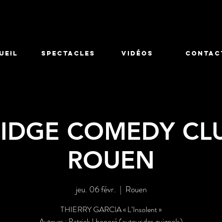
UEIL
SPECTACLES
Vidéos
CONTAC
RIDGE COMEDY CL
ROUEN
jeu. 06 févr.
  |  
Rouen
THIERRY GARCIA « L’Insolent »
Auteurs : Patrick Lhonoré (auteur des guignols)