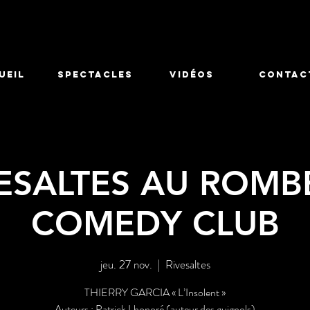
UEIL
SPECTACLES
Vidéos
CONTAC
VESALTES AU ROMB
COMEDY CLUB
jeu. 27 nov.
  |  
Rivesaltes
THIERRY GARCIA « L’Insolent »
Auteurs : Patrick Lhonoré (auteur des guignols)