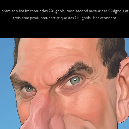
premier a été imitateur des Guignols, mon second auteur des Guignols e
troisième producteur artistique des Guignols. Pas étonnant